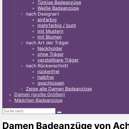
Türkise Badeanzüge
Weiße Badeanzüge
nach Designart
einfarbig
mehrfarbig / bunt
mit Mustern
mit Blumen
nach Art der Träger
Neckholder
ohne Träger
verstellbare Träger
nach Rückenschnitt
rückenfrei
halbfrei
geschlossen
Zeige alle Damen Badeanzüge
Damen (große Größen)
Mädchen Badeanzüge
Damen Badeanzüge von Ach