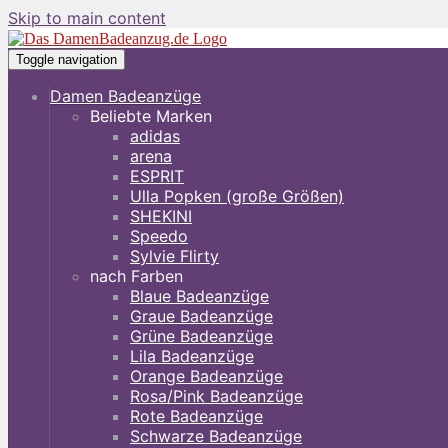
Skip to main content
Toggle navigation
Damen Badeanzüge
Beliebte Marken
adidas
arena
ESPRIT
Ulla Popken (große Größen)
SHEKINI
Speedo
Sylvie Flirty
nach Farben
Blaue Badeanzüge
Graue Badeanzüge
Grüne Badeanzüge
Lila Badeanzüge
Orange Badeanzüge
Rosa/Pink Badeanzüge
Rote Badeanzüge
Schwarze Badeanzüge